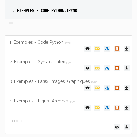
1. EXEMPLES - CODE PYTHON.IPYNB
more_horiz
2. EXEMPLES - SYNTAXE LATEX.IPYNB
3. EXEMPLES - LATEX, IMAGES, GRAPHIQUES.IPYNB
1. Exemples - Code Python
.ipynb
4. EXEMPLES - FIGURE ANIMÉES.IPYNB
2. Exemples - Syntaxe Latex
.ipynb
3. Exemples - Latex, Images, Graphiques
.ipynb
4. Exemples - Figure Animées
.ipynb
intro.txt