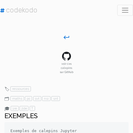
codekodo
#
keyboard_return
voir ces
calepins
sur GitHub
🏷️
ressources
🗂️
maths
pc
svt
nsi
snt
🎓
1re
2de
T
EXEMPLES
Exemples de calepins Jupyter